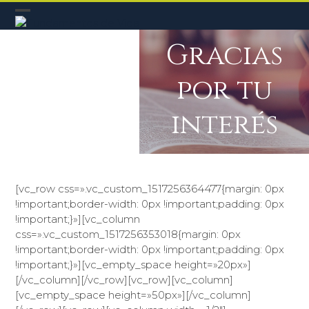
Skip
to
content
Gracias
por tu
interés
[vc_row css=».vc_custom_1517256364477{margin: 0px
!important;border-width: 0px !important;padding: 0px
!important;}»][vc_column
css=».vc_custom_1517256353018{margin: 0px
!important;border-width: 0px !important;padding: 0px
!important;}»][vc_empty_space height=»20px»]
[/vc_column][/vc_row][vc_row][vc_column]
[vc_empty_space height=»50px»][/vc_column]