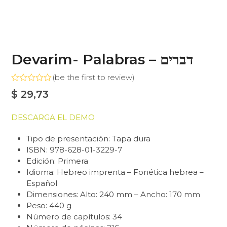
Devarim- Palabras – דברים
(
be the first to review
)
Valorado
$
29,73
con
0
de
DESCARGA EL DEMO
5
Tipo de presentación: Tapa dura
ISBN: 978-628-01-3229-7
Edición: Primera
Idioma: Hebreo imprenta – Fonética hebrea –
Español
Dimensiones: Alto: 240 mm – Ancho: 170 mm
Peso: 440 g
Número de capítulos: 34