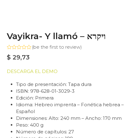
Vayikra- Y llamó – ויקרא
(
be the first to review
)
Valorado
$
29,73
con
0
de
DESCARGA EL DEMO
5
Tipo de presentación: Tapa dura
ISBN: 978-628-01-3029-3
Edición: Primera
Idioma: Hebreo imprenta – Fonética hebrea –
Español
Dimensiones: Alto: 240 mm – Ancho: 170 mm
Peso: 400 g
Número de capítulos: 27